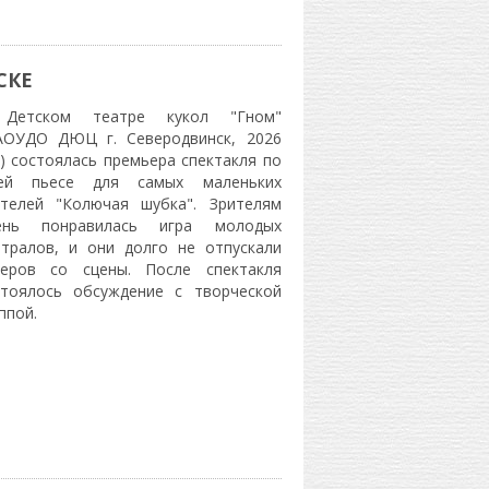
СКЕ
Детском театре кукол "Гном"
АОУДО ДЮЦ г. Северодвинск, 2026
) состоялась премьера спектакля по
ей пьесе для самых маленьких
ителей "Колючая шубка". Зрителям
ень понравилась игра молодых
атралов, и они долго не отпускали
теров со сцены. После спектакля
стоялось обсуждение с творческой
ппой.