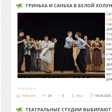
ГРИНЬКА И САНЬКА В БЕЛОЙ ХОЛУ
С
сту
Са
дев
Эт
бе
нас
наз
ст
чи
др
на
ве
для
Новости
24
0
disa
06.04.2026
ТЕАТРАЛЬНЫЕ СТУДИИ ВЫБИРАЮТ