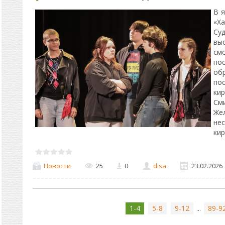
В я
«Х
Су
выс
смо
по
об
по
ки
См
Же
не
ки
Новости
25
0
disa
23.02.2026
1-4
5-8
9-12
...
89-9