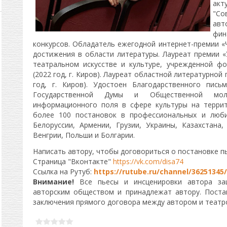
ак
"Со
авт
фи
конкурсов. Обладатель ежегодной интернет-премии «Че
достижения в области литературы. Лауреат премии «
театральном искусстве и культуре, учрежденной ф
(2022 год, г. Киров). Лауреат областной литературной
год, г. Киров). Удостоен Благодарственного пис
Государственной Думы и Общественной мо
информационного поля в сфере культуры на террит
более 100 постановок в профессиональных и люби
Белоруссии, Армении, Грузии, Украины, Казахстана,
Венгрии, Польши и Болгарии.
Написать автору, чтобы договориться о постановке п
Страница "Вконтакте"
https://vk.com/disa74
Ссылка на Рутуб:
https://rutube.ru/channel/36251345/
Внимание!
Все пьесы и инсценировки автора за
авторским обществом и принадлежат автору. Поста
заключения прямого договора между автором и театро