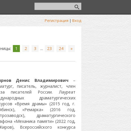
Регистрация
|
Вход
аницы
:
1
2
3
...
23
24
»
ирнов Денис Владимирович
–
матург, писатель, журналист, член
за писателей России. Лауреат
ждународных драматургических
курсов «Время драмы» (2015 год, г.
ябинск), «Ремарка» (2016 год,
етрозаводск), драматургического
афона «Механика памяти» (2022 год,
Киров), Всероссийского конкурса